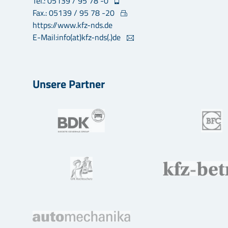
Tel.: 05139 / 95 78 -0
Fax.: 05139 / 95 78 -20
https://www.kfz-nds.de
E-Mail:info(at)kfz-nds(.)de
Unsere Partner