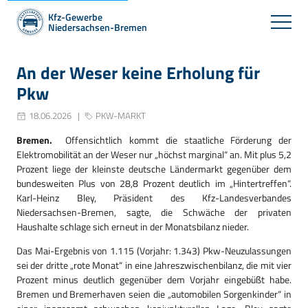
Kfz-Gewerbe
Niedersachsen-Bremen
An der Weser keine Erholung für
Pkw
18.06.2026
PKW-MARKT
Bremen.
Offensichtlich kommt die staatliche Förderung der
Elektromobilität an der Weser nur „höchst marginal“ an. Mit plus 5,2
Prozent liege der kleinste deutsche Ländermarkt gegenüber dem
bundesweiten Plus von 28,8 Prozent deutlich im „Hintertreffen“.
Karl-Heinz Bley, Präsident des Kfz-Landesverbandes
Niedersachsen-Bremen, sagte, die Schwäche der privaten
Haushalte schlage sich erneut in der Monatsbilanz nieder.
Das Mai-Ergebnis von 1.115 (Vorjahr: 1.343) Pkw-Neuzulassungen
sei der dritte „rote Monat“ in eine Jahreszwischenbilanz, die mit vier
Prozent minus deutlich gegenüber dem Vorjahr eingebüßt habe.
Bremen und Bremerhaven seien die „automobilen Sorgenkinder“ in