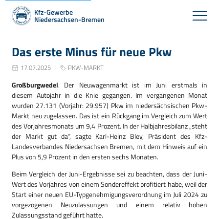
Kfz-Gewerbe
Niedersachsen-Bremen
Das erste Minus für neue Pkw
17.07.2025
PKW-MARKT
Großburgwedel
. Der Neuwagenmarkt ist im Juni erstmals in
diesem Autojahr in die Knie gegangen. Im vergangenen Monat
wurden 27.131 (Vorjahr: 29.957) Pkw im niedersächsischen Pkw-
Markt neu zugelassen. Das ist ein Rückgang im Vergleich zum Wert
des Vorjahresmonats um 9,4 Prozent. In der Halbjahresbilanz „steht
der Markt gut da“, sagte Karl-Heinz Bley, Präsident des Kfz-
Landesverbandes Niedersachsen Bremen, mit dem Hinweis auf ein
Plus von 5,9 Prozent in den ersten sechs Monaten.
Beim Vergleich der Juni-Ergebnisse sei zu beachten, dass der Juni-
Wert des Vorjahres von einem Sondereffekt profitiert habe, weil der
Start einer neuen EU-Typgenehmigungsverordnung im Juli 2024 zu
vorgezogenen Neuzulassungen und einem relativ hohen
Zulassungsstand geführt hatte.