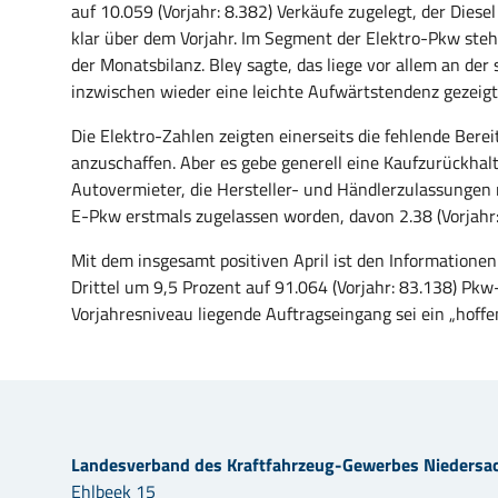
auf 10.059 (Vorjahr: 8.382) Verkäufe zugelegt, der Diese
klar über dem Vorjahr. Im Segment der Elektro-Pkw stehe
der Monatsbilanz. Bley sagte, das liege vor allem an de
inzwischen wieder eine leichte Aufwärtstendenz gezeigt
Die Elektro-Zahlen zeigten einerseits die fehlende Berei
anzuschaffen. Aber es gebe generell eine Kaufzurückhal
Autovermieter, die Hersteller- und Händlerzulassungen 
E-Pkw erstmals zugelassen worden, davon 2.38 (Vorjahr:
Mit dem insgesamt positiven April ist den Informatione
Drittel um 9,5 Prozent auf 91.064 (Vorjahr: 83.138) Pk
Vorjahresniveau liegende Auftragseingang sei ein „hoffen
Landesverband des Kraftfahrzeug-Gewerbes Niedersa
Ehlbeek 15