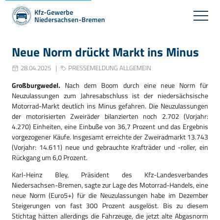
Kfz-Gewerbe
Niedersachsen-Bremen
Neue Norm drückt Markt ins Minus
28.04.2025
PRESSEMELDUNG ALLGEMEIN
Großburgwedel.
Nach dem Boom durch eine neue Norm für
Neuzulassungen zum Jahresabschluss ist der niedersächsische
Motorrad-Markt deutlich ins Minus gefahren. Die Neuzulassungen
der motorisierten Zweiräder bilanzierten noch 2.702 (Vorjahr:
4.270) Einheiten, eine Einbuße von 36,7 Prozent und das Ergebnis
vorgezogener Käufe. Insgesamt erreichte der Zweiradmarkt 13.743
(Vorjahr: 14.611) neue und gebrauchte Krafträder und -roller, ein
Rückgang um 6,0 Prozent.
Karl-Heinz Bley, Präsident des Kfz-Landesverbandes
Niedersachsen-Bremen, sagte zur Lage des Motorrad-Handels, eine
neue Norm (Euro5+) für die Neuzulassungen habe im Dezember
Steigerungen von fast 300 Prozent ausgelöst. Bis zu diesem
Stichtag hätten allerdings die Fahrzeuge, die jetzt alte Abgasnorm