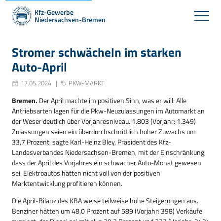
Kfz-Gewerbe
Niedersachsen-Bremen
Stromer schwächeln im starken
Auto-April
17.05.2024
PKW-MARKT
Bremen.
Der April machte im positiven Sinn, was er will: Alle
Antriebsarten lagen für die Pkw-Neuzulassungen im Automarkt an
der Weser deutlich über Vorjahresniveau. 1.803 (Vorjahr: 1.349)
Zulassungen seien ein überdurchschnittlich hoher Zuwachs um
33,7 Prozent, sagte Karl-Heinz Bley, Präsident des Kfz-
Landesverbandes Niedersachsen-Bremen, mit der Einschränkung,
dass der April des Vorjahres ein schwacher Auto-Monat gewesen
sei. Elektroautos hätten nicht voll von der positiven
Marktentwicklung profitieren können.
Die April-Bilanz des KBA weise teilweise hohe Steigerungen aus.
Benziner hätten um 48,0 Prozent auf 589 (Vorjahr: 398) Verkäufe