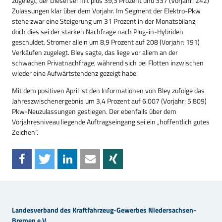
zugelegt, der Diesel sei mit plus 39,3 Prozent und 337 (Vorjahr: 242)
Zulassungen klar über dem Vorjahr. Im Segment der Elektro-Pkw
stehe zwar eine Steigerung um 31 Prozent in der Monatsbilanz,
doch dies sei der starken Nachfrage nach Plug-in-Hybriden
geschuldet. Stromer allein um 8,9 Prozent auf 208 (Vorjahr: 191)
Verkäufen zugelegt. Bley sagte, das liege vor allem an der
schwachen Privatnachfrage, während sich bei Flotten inzwischen
wieder eine Aufwärtstendenz gezeigt habe.
Mit dem positiven April ist den Informationen von Bley zufolge das
Jahreszwischenergebnis um 3,4 Prozent auf 6.007 (Vorjahr: 5.809)
Pkw-Neuzulassungen gestiegen. Der ebenfalls über dem
Vorjahresniveau liegende Auftragseingang sei ein „hoffentlich gutes
Zeichen“.
Landesverband des Kraftfahrzeug-Gewerbes Niedersachsen-
Bremen e.V.