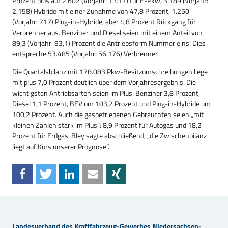
Prozent plus auf 2.602 (Vorjahr: 1.417) für E-Pkw, 3.189 (Vorjahr:
2.158) Hybride mit einer Zunahme von 47,8 Prozent, 1.250
(Vorjahr: 717) Plug-in-Hybride, aber 4,8 Prozent Rückgang für
Verbrenner aus. Benziner und Diesel seien mit einem Anteil von
89,3 (Vorjahr: 93,1) Prozent die Antriebsform Nummer eins. Dies
entspreche 53.485 (Vorjahr: 56.176) Verbrenner.
Die Quartalsbilanz mit 178.083 Pkw-Besitzumschreibungen liege
mit plus 7,0 Prozent deutlich über dem Vorjahresergebnis. Die
wichtigsten Antriebsarten seien im Plus: Benziner 3,8 Prozent,
Diesel 1,1 Prozent, BEV um 103,2 Prozent und Plug-in-Hybride um
100,2 Prozent. Auch die gasbetriebenen Gebrauchten seien „mit
kleinen Zahlen stark im Plus“: 8,9 Prozent für Autogas und 18,2
Prozent für Erdgas. Bley sagte abschließend, „die Zwischenbilanz
liegt auf Kurs unserer Prognose“.
Landesverband des Kraftfahrzeug-Gewerbes Niedersachsen-