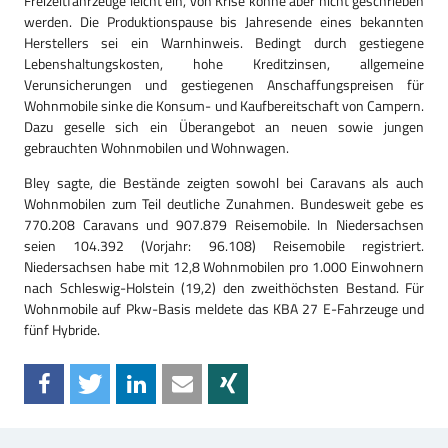
Freizeitfahrzeuge leicht ein, von Krise könne aber nicht geschrieben
werden. Die Produktionspause bis Jahresende eines bekannten
Herstellers sei ein Warnhinweis. Bedingt durch gestiegene
Lebenshaltungskosten, hohe Kreditzinsen, allgemeine
Verunsicherungen und gestiegenen Anschaffungspreisen für
Wohnmobile sinke die Konsum- und Kaufbereitschaft von Campern.
Dazu geselle sich ein Überangebot an neuen sowie jungen
gebrauchten Wohnmobilen und Wohnwagen.
Bley sagte, die Bestände zeigten sowohl bei Caravans als auch
Wohnmobilen zum Teil deutliche Zunahmen. Bundesweit gebe es
770.208 Caravans und 907.879 Reisemobile. In Niedersachsen
seien 104.392 (Vorjahr: 96.108) Reisemobile registriert.
Niedersachsen habe mit 12,8 Wohnmobilen pro 1.000 Einwohnern
nach Schleswig-Holstein (19,2) den zweithöchsten Bestand. Für
Wohnmobile auf Pkw-Basis meldete das KBA 27 E-Fahrzeuge und
fünf Hybride.